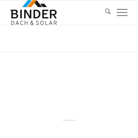
Blog
Du bist hier:
Startseite
/
Blog
/
Baustelle
/
Aglasterhausen Juni 2013 Sheddach (1/2)
BAUSTELLE
,
DACHSANIERUNG
AGLASTERHAUSEN
JUNI 2013 SHEDDACH
(1/2)
Ab heute finden Sie uns in Aglasterhausen bei einer