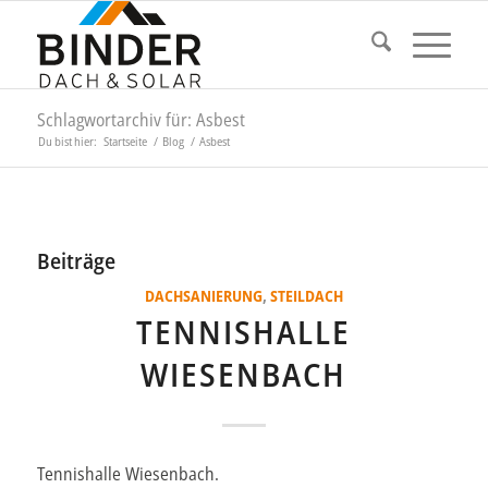
Schlagwortarchiv für: Asbest
Du bist hier:
Startseite
/
Blog
/
Asbest
Beiträge
DACHSANIERUNG
,
STEILDACH
TENNISHALLE
WIESENBACH
Tennishalle Wiesenbach.